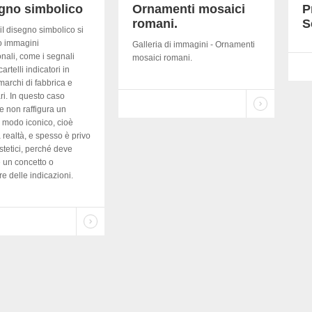
egno simbolico
Ornamenti mosaici
P
romani.
S
iI disegno simbolico si
o immagini
Galleria di immagini - Ornamenti
nali, come i segnali
mosaici romani.
 cartelli indicatori in
marchi di fabbrica e
ri. In questo caso
e non raffigura un
n modo iconico, cioè
a realtà, e spesso è privo
estetici, perché deve
 un concetto o
e delle indicazioni.