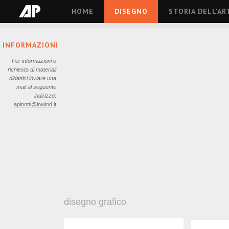
HOME
DISEGNO
STORIA DELL'AR
INFORMAZIONI
Per informazioni o
richiesta di materiali
didattici inviare una
mail al seguente
indirizzo
:
apinotti@inwind.it
disegno grafico