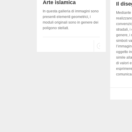
Arte islamica
Il dis
In questa galleria di immagini sono
Mediante 
presenti elementi geometrici, i
realizzan
moduli originali sono in genere dei
convenzio
poligono stellati.
stradali, i
genere, i 
simboli va
l’immagin
oggetto i
simile all
di valori 
esprimere
comunicar