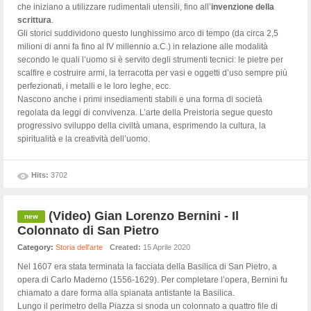
che iniziano a utilizzare rudimentali utensìli, fino all’
invenzione della
scrittura
.
Gli storici suddividono questo lunghissimo arco di tempo (da circa 2,5
milioni di anni fa fino al IV millennio a.C.) in relazione alle modalità
secondo le quali l’uomo si è servito degli strumenti tecnici: le pietre per
scalfire e costruire armi, la terracotta per vasi e oggetti d’uso sempre più
perfezionati, i metalli e le loro leghe, ecc.
Nascono anche i primi insediamenti stabili e una forma di società
regolata da leggi di convivenza. L’arte della Preistoria segue questo
progressivo sviluppo della civiltà umana, esprimendo la cultura, la
spiritualità e la creatività dell’uomo.
Hits:
3702
(Video) Gian Lorenzo Bernini - Il
Colonnato di San Pietro
Category:
Storia dell'arte
Created:
15 Aprile 2020
Nel 1607 era stata terminata la facciata della Basilica di San Pietro, a
opera di Carlo Maderno (1556-1629). Per completare l’opera, Bernini fu
chiamato a dare forma alla spianata antistante la Basilica.
Lungo il perimetro della Piazza si snoda un colonnato a quattro file di