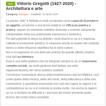
Vittorio Gregotti (1927-2020) -
Architettura e arte
Category:
Disegno
Created:
19 Aprile 2020
La parola “Arte” è definita in molti vocabolari come
capacità di produrre
un oggetto
, un’azione o una teoria dotati di un’
efficacia poetica e
pratica
, oppure un elemento collettivo durevole e insieme variamente
interpretabile nella sua potenzialità espressiva e simbolica.
Fin dall’antichità la storia ha definito i modi diversi in cui si è espressa
l’attività di produzione artistica, in relazione anche al mutare del contesto
storico e delle influenze stabilitesi fra le varie culture.
Noi ci occuperemo di una delle più antiche fra queste attività creative,
cioè dell’
architettura
.
Essa è una delle pratiche che ha integrato sempre in sé un
importante
compito sociale
, sia nella gestione dell’abitare sia nella
rappresentazione dei valori pubblici costituiti.
Conoscere l’evoluzione storica delle trasformazioni dell’architettura, così
come quella della musica, delle arti visive, della letteratura e delle loro
connessioni, è questione essenziale non solo per capire le ragioni e le
contraddizioni su cui si è costruita la nostra civiltà, ma anche le ragioni
su cui si fondano le difficoltà e i successi del nostro presente quale
terreno del nostro futuro possibile.