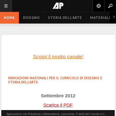
HOME
DISEGNO
STORIA DELL'ARTE
MATERIALI E
Scopri il nostro canale!
INDICAZIONI NAZIONALI PER IL CURRICOLO DI DISEGNO E
STORIA DELL'ARTE
Settembre 2012
Scarica il PDF
Agesandros con Polydoros e Athenodoros, Laocoonte, II metà del I secolo a.C.