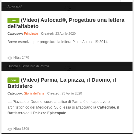
Autocad©
(Video) Autocad©, Progettare una lettera
dell'alfabeto
Category:
Principale
Created:
23 Aprile 2020
Breve esercizio per progettare la lettera P con Autocad© 2014.
Hits:
2470
Duomo e Battistero di Parma
(Video) Parma, La piazza, il Duomo, il
Battistero
Category:
Storia dell'arte
Created:
23 Aprile 2020
La Piazza del Duomo, cuore artistico di Parma è un capolavoro
architettonico del Medioevo. Su di essa si affacciano
la Cattedrale
,
il
Battistero
ed
il Palazzo Episcopale
.
Hits:
3309