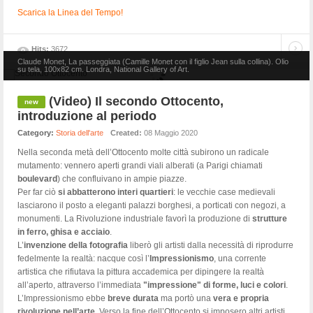
Scarica la Linea del Tempo!
Hits:
3672
Claude Monet, La passeggiata (Camille Monet con il figlio Jean sulla collina). Olio
su tela, 100x82 cm. Londra, National Gallery of Art.
(Video) Il secondo Ottocento,
introduzione al periodo
Category:
Storia dell'arte
Created:
08 Maggio 2020
Nella seconda metà dell’Ottocento molte città subirono un radicale
mutamento: vennero aperti grandi viali alberati (a Parigi chiamati
boulevard
) che confluivano in ampie piazze.
Per far ciò
si abbatterono interi quartieri
: le vecchie case medievali
lasciarono il posto a eleganti palazzi borghesi, a porticati con negozi, a
monumenti. La Rivoluzione industriale favorì la produzione di
strutture
in ferro, ghisa e acciaio
.
L’
invenzione della fotografia
liberò gli artisti dalla necessità di riprodurre
fedelmente la realtà: nacque così l’
Impressionismo
, una corrente
artistica che rifiutava la pittura accademica per dipingere la realtà
all’aperto, attraverso l’immediata
"impressione" di forme, luci e colori
.
L’Impressionismo ebbe
breve durata
ma portò una
vera e propria
rivoluzione nell’arte
. Verso la fine dell’Ottocento si imposero altri artisti