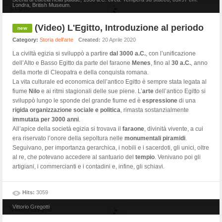
Londra, British Museum.
(Video) L'Egitto, Introduzione al periodo
Category:
Storia dell'arte
Created:
20 Aprile 2020
La civiltà egizia si sviluppò a partire
dal 3000 a.C.
, con l’unificazione
dell’Alto e Basso Egitto da parte del faraone
Menes
, fino al
30 a.C.
, anno
della morte di Cleopatra e della conquista romana.
La vita culturale ed economica dell’antico Egitto è sempre stata legata al
fiume
Nilo
e ai ritmi stagionali delle sue piene. L’
arte
dell’antico Egitto si
sviluppò lungo le sponde del grande fiume ed è
espressione
di una
rigida organizzazione sociale e politica
, rimasta sostanzialmente
immutata per 3000 anni
.
All’apice della società egizia si trovava il
faraone
, divinità vivente, a cui
era riservato l’onore della sepoltura nelle
monumentali piramidi
.
Seguivano, per importanza gerarchica, i nobili e i sacerdoti, gli unici, oltre
al re, che potevano accedere al santuario del
tempio
. Venivano poi gli
artigiani, i commercianti e i contadini e, infine, gli schiavi.
Hits:
3059
Vittorio Gregotti