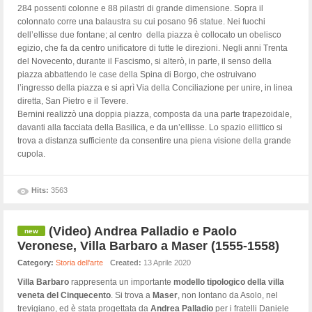
284 possenti colonne e 88 pilastri di grande dimensione. Sopra il
colonnato corre una balaustra su cui posano 96 statue. Nei fuochi
dell’ellisse due fontane; al centro della piazza è collocato un obelisco
egizio, che fa da centro unificatore di tutte le direzioni. Negli anni Trenta
del Novecento, durante il Fascismo, si alterò, in parte, il senso della
piazza abbattendo le case della Spina di Borgo, che ostruivano
l’ingresso della piazza e si aprì Via della Conciliazione per unire, in linea
diretta, San Pietro e il Tevere.
Bernini realizzò una doppia piazza, composta da una parte trapezoidale,
davanti alla facciata della Basilica, e da un’ellisse. Lo spazio ellittico si
trova a distanza sufficiente da consentire una piena visione della grande
cupola.
Hits:
3563
(Video) Andrea Palladio e Paolo
Veronese, Villa Barbaro a Maser (1555-1558)
Category:
Storia dell'arte
Created:
13 Aprile 2020
Villa Barbaro
rappresenta un importante
modello tipologico della villa
veneta del Cinquecento
. Si trova a
Maser
, non lontano da Asolo, nel
trevigiano, ed è stata progettata da
Andrea Palladio
per i fratelli Daniele