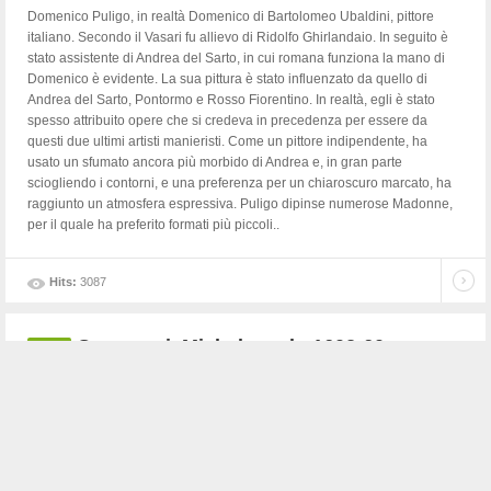
Domenico Puligo, in realtà Domenico di Bartolomeo Ubaldini, pittore
italiano. Secondo il Vasari fu allievo di Ridolfo Ghirlandaio. In seguito è
stato assistente di Andrea del Sarto, in cui romana funziona la mano di
Domenico è evidente. La sua pittura è stato influenzato da quello di
Andrea del Sarto, Pontormo e Rosso Fiorentino. In realtà, egli è stato
spesso attribuito opere che si credeva in precedenza per essere da
questi due ultimi artisti manieristi. Come un pittore indipendente, ha
usato un sfumato ancora più morbido di Andrea e, in gran parte
sciogliendo i contorni, e una preferenza per un chiaroscuro marcato, ha
raggiunto un atmosfera espressiva. Puligo dipinse numerose Madonne,
per il quale ha preferito formati più piccoli..
Hits:
3087
Cerquozzi, Michelangelo 1602-60
Category:
Indice artisti
Created:
15 Dicembre 2017
Pittore italiano, noto come "Michelangelo della Battaglia" per la sua
predilezione per le scene di battaglia. Trascorse tutta la sua carriera a
Roma, ma ebbe un considerevole contatto con i pittori del Nord; Pieter
van Laer è un esponente italiano di bambocciate (piccole immagini,
scene di vita bassa e piacevoli). Dipinse anche piccole opere religiose e