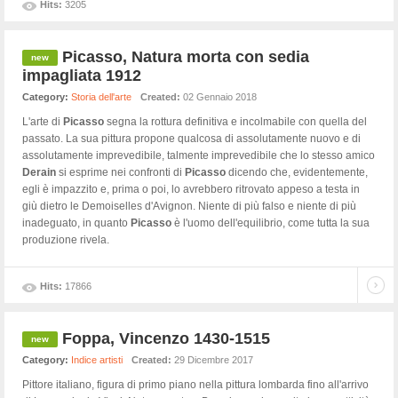
Hits:
3205
Picasso, Natura morta con sedia
impagliata 1912
Category:
Storia dell'arte
Created:
02 Gennaio 2018
L'arte di
Picasso
segna la rottura definitiva e incolmabile con quella del
passato. La sua pittura propone qualcosa di assolutamente nuovo e di
assolutamente imprevedibile, talmente imprevedibile che lo stesso amico
Derain
si esprime nei confronti di
Picasso
dicendo che, evidentemente,
egli è impazzito e, prima o poi, lo avrebbero ritrovato appeso a testa in
giù dietro le Demoiselles d'Avignon. Niente di più falso e niente di più
inadeguato, in quanto
Picasso
è l'uomo dell'equilibrio, come tutta la sua
produzione rivela.
Hits:
17866
Foppa, Vincenzo 1430-1515
Category:
Indice artisti
Created:
29 Dicembre 2017
Pittore italiano, figura di primo piano nella pittura lombarda fino all'arrivo