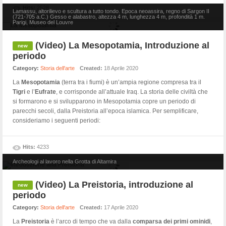
Hits:
2528
Lamassu, altorilievo e scultura a tutto tondo. Epoca neoassira, regno di Sargon II
(721-705 a.C.) Gesso e alabastro, altezza 4 m, lunghezza 4 m, profondità 1 m.
Parigi, Museo del Louvre
(Video) La Mesopotamia, Introduzione al
periodo
Category:
Storia dell'arte
Created:
18 Aprile 2020
La
Mesopotamia
(terra tra i fiumi) è un’ampia regione compresa tra il
Tigri
e l’
Eufrate
, e corrisponde all’attuale Iraq. La storia delle civiltà che
si formarono e si svilupparono in Mesopotamia copre un periodo di
parecchi secoli, dalla Preistoria all’epoca islamica. Per semplificare,
consideriamo i seguenti periodi:
Hits:
4233
Archeologi al lavoro nella Grotta di Altamira
(Video) La Preistoria, introduzione al
periodo
Category:
Storia dell'arte
Created:
17 Aprile 2020
La
Preistoria
è l’arco di tempo che va dalla
comparsa dei primi ominidi
,