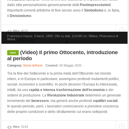
dallo stile personalissimo genericamente detti
Postimpressionisti
.
Importanti correnti artistiche di fine secolo sono il
Simbolismo
e, in Italia,
il
Divisionismo
.
Hits:
4113
Francesco Hayez, Il bacio, 1859. Olio su tela, 112x88 cm. Milano, Pinacoteca di
Brera.
(Video) Il primo Ottocento, introduzione
al periodo
Category:
Storia dell'arte
Created:
06 Maggio 2020
Tra la fine del Settecento e la prima metà dell’Ottocento nel mondo
intero, e in Europa in particolare, avvengono profondi mutamenti politici,
sociali, economici e scientifici. In pochi decenni l’Europa fu interessata,
infatti, da una
rapida e intensa trasformazione
dell’economia
e dei
sistemi di produzione. La
Rivoluzione Industriale
determinò un generale
incremento del
benessere
, ma generò anche profondi
squilibri sociali
.
In questo periodo, però, i lavoratori cominciarono a prendere coscienza
delle proprie condizioni e dello sfruttamento cui erano sottoposti.
Hits:
4143