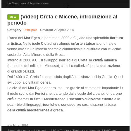
La Maschera di Agamennone
(Video) Creta e Micene, introduzione al
periodo
Category:
Principale
Created:
21 Aprile 2020
L’area del
Mar Egeo
, a partire dal 3000 a.C., vide una splendida
fioritura
artistica
. Nelle
isole Cicladi
si sviluppò un’
arte statuaria
originale e
venne avviato un intenso scambio commerciale e culturale con le vicine
coste dell’Asia Minore e della Grecia.
Intorno al 2000 a.C., si sviluppò, nell’isola di
Creta
, la
civiltà minoica
(dal nome del mitico re Minosse), che si caratterizzò per la
costruzione
di grandi palazzi
.
Dal 1400 a.C. Creta fu conquistata dagli Achei stanziatisi in Grecia. Qui si
sviluppò la
civiltà micenea
.
Le civiltà del Mar Egeo ebbero impulso grazie ai commerci: importante fu
il ruolo svolto dai
Fenici
che, partendo dalle coste del Libano, fondarono
città e mercati in tutto il Mediterraneo. L’
incontro di diverse culture
e lo
scambio di linguaggi
,
tecniche
e
conoscenze
costituiscono la
base
della civiltà mediterranea e greca
.
Hits:
2892
Scena di caccia nella palude, 1350 a.C. circa. Tempera su stucco, 83x97 cm.