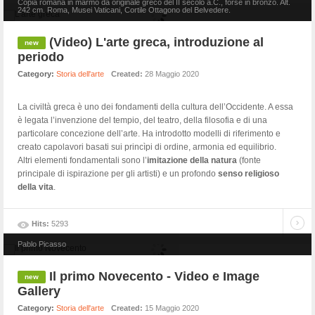
Copia romana in marmo da originale greco del II secolo a.C., forse in bronzo. Alt.
242 cm. Roma, Musei Vaticani, Cortile Ottagono del Belvedere.
(Video) L'arte greca, introduzione al
periodo
Category:
Storia dell'arte
Created:
28 Maggio 2020
La civiltà greca è uno dei fondamenti della cultura dell’Occidente. A essa
è legata l’invenzione del tempio, del teatro, della filosofia e di una
particolare concezione dell’arte. Ha introdotto modelli di riferimento e
creato capolavori basati sui princìpi di ordine, armonia ed equilibrio.
Altri elementi fondamentali sono l’
imitazione della natura
(fonte
principale di ispirazione per gli artisti) e un profondo
senso religioso
della vita
.
Hits:
5293
Pablo Picasso
Il primo Novecento - Video e Image
Gallery
Category:
Storia dell'arte
Created:
15 Maggio 2020