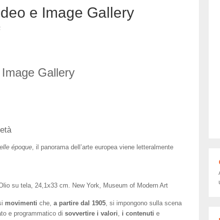
ideo e Image Gallery
2
e Image Gallery
ietà
elle époque
, il panorama dell’arte europea viene letteralmente
 Olio su tela, 24,1x33 cm. New York, Museum of Modern Art
si
movimenti
che,
a partire dal 1905
, si impongono sulla scena
rato e programmatico di
sovvertire i valori
,
i contenuti
e