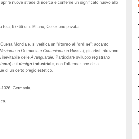
r aprire nuove strade di ricerca e conferire un significato nuovo allo
u tela, 97x66 cm. Milano, Collezione privata.
uerra Mondiale, si verifica un “
ritorno all’ordine
”: accanto
Nazismo
in Germania e
Comunismo
in Russia), gli artisti ritrovano
 inevitabile delle
Avanguardie
. Particolare sviluppo registrano
lismo
) e il
design
industriale
, con l’affermazione della
e di un certo pregio estetico.
5-1926. Germania.
 ca.