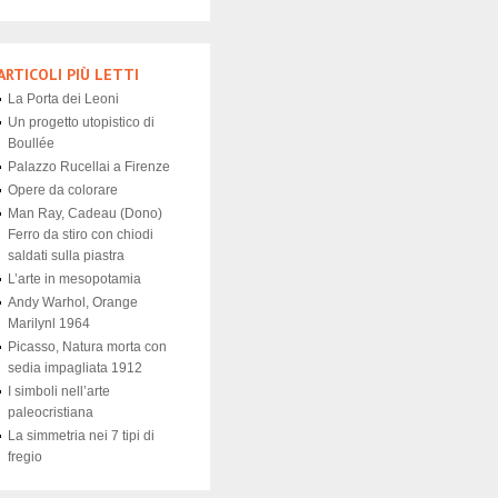
ARTICOLI PIÙ LETTI
La Porta dei Leoni
Un progetto utopistico di
Boullée
Palazzo Rucellai a Firenze
Opere da colorare
Man Ray, Cadeau (Dono)
Ferro da stiro con chiodi
saldati sulla piastra
L’arte in mesopotamia
Andy Warhol, Orange
Marilynl 1964
Picasso, Natura morta con
sedia impagliata 1912
I simboli nell’arte
paleocristiana
La simmetria nei 7 tipi di
fregio