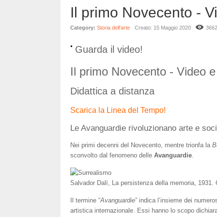
Il primo Novecento - V
Category:
Storia dell'arte
Creato: 15 Maggio 2020
366
Guarda il video!
Il primo Novecento - Video 
Didattica a distanza
Scarica la Linea del Tempo!
Le Avanguardie rivoluzionano arte e soc
Nei primi decenni del Novecento, mentre trionfa la
B
sconvolto dal fenomeno delle
Avanguardie
.
Salvador Dalí, La persistenza della memoria, 1931.
Il termine “
Avanguardie
” indica l’insieme dei numero
artistica internazionale. Essi hanno lo scopo dichia