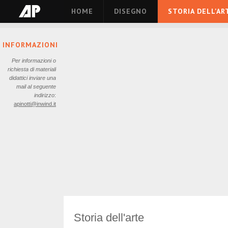
HOME
DISEGNO
STORIA DELL'AR
INFORMAZIONI
Per informazioni o
richiesta di materiali
didattici inviare una
mail al seguente
indirizzo
:
apinotti@inwind.it
Storia dell'arte