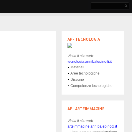
AP - TECNOLOGIA
Visita il sito web:
tecnologia
.annibalepinotti.it
Materiali
Aree tecnologiche
Disegno
Competenze tecnologiche
AP - ARTEIMMAGINE
Visita il sito web:
arteimmagine.annibalepinotti.it