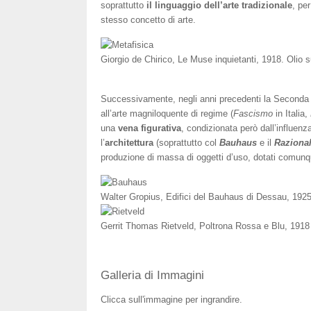
soprattutto
il linguaggio dell’arte tradizionale
, pe
stesso concetto di arte.
Giorgio de Chirico, Le Muse inquietanti, 1918. Olio s
Successivamente, negli anni precedenti la Seconda G
all’arte magniloquente di regime (
Fascismo
in Italia,
una
vena figurativa
, condizionata però dall’influenza
l’
architettura
(soprattutto col
Bauhaus
e il
Raziona
produzione di massa di oggetti d’uso, dotati comunqu
Walter Gropius, Edifici del Bauhaus di Dessau, 192
Gerrit Thomas Rietveld, Poltrona Rossa e Blu, 1918
Galleria di Immagini
Clicca sull'immagine per ingrandire.