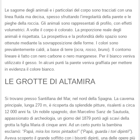
Le sagome degli animali e i particolari del corpo sono tracciati con una
linea fluida ma decisa, spesso sfruttando l’irregolarità della parete e le
pieghe della roccia. Gli animali sono rappresentati di profilo, con effetti
volumetrici. A volte il corpo è colorato. La proporzione reale degli
animali è rispettata. La prospettiva e la profondità dello spazio sono
ottenute mediante la sovrapposizione delle forme. I colori sono
prevalentemente caldi, a base di terre (
ocra
,
rosso
,
bruno
). Il contorno
lineare è fatto con nero carbone o nero manganese. Per il bianco veniva
utilizzato il gesso. In alcuni punti la parete veniva graffiata per mettere
in evidenza il colore bianco.
LE GROTTE DI ALTAMIRA
Si trovano presso Santillana del Mar, nel nord della Spagna. La caverna
principale, lunga 270 m, è ricoperta da splendide pitture, risalenti a circa
12 000 anni fa. Un nobile spagnolo, don Marcelino Sanz de Sautuola,
appassionato di archeologia, un giorno del 1879 portò agli scavi della
grotta la figlia Maria di cinque anni. Ad un certo punto la bambina
esclamò: “
Papá
,
mira
los
toros
pintados
!” (“
Papá
,
guarda i tori dipinti!
”).
Aveva scoperto il grande soffitto con i bisonti dipinti, una delle opere più