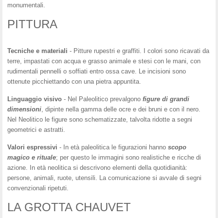
monumentali.
PITTURA
Tecniche e
materiali
- Pitture rupestri e graffiti. I colori sono ricavati da
terre, impastati con acqua e grasso animale e stesi con le mani, con
rudimentali pennelli o soffiati entro ossa cave. Le incisioni sono
ottenute picchiettando con una pietra appuntita.
Linguaggio
visivo
- Nel Paleolitico prevalgono
figure di grandi
dimensioni
, dipinte nella gamma delle ocre e dei bruni e con il nero.
Nel Neolitico le figure sono schematizzate, talvolta ridotte a segni
geometrici e astratti.
Valori
espressivi
- In età paleolitica le figurazioni hanno
scopo
magico
e rituale
; per questo le immagini sono realistiche e ricche di
azione. In età neolitica si descrivono elementi della quotidianità:
persone, animali, ruote, utensili. La comunicazione si avvale di segni
convenzionali ripetuti.
LA GROTTA CHAUVET