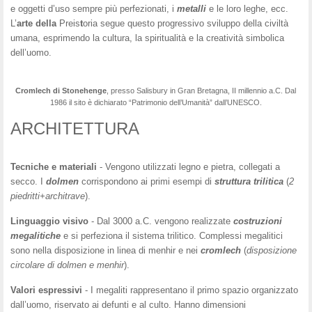
e oggetti d’uso sempre più perfezionati, i
metalli
e le loro leghe, ecc.
L’
arte
della
Preis
t
oria segue questo progressivo sviluppo della civiltà
umana, esprimendo la cultura, la spiritualità e la creatività simbolica
dell’uomo.
Cromlech di Stonehenge
, presso Salisbury in Gran Bretagna, II millennio a.C. Dal
1986 il sito è dichiarato “Patrimonio dell’Umanità” dall’UNESCO.
ARCHITETTURA
Tecniche e materiali
- Vengono utilizzati legno e pietra, collegati a
secco. I
dolmen
corrispondono ai primi esempi di
struttura
trilitica
(
2
piedritti+architrave
).
Linguaggio visivo
- Dal 3000 a.C. vengono realizzate
costruzioni
megalitiche
e si perfeziona il sistema trilitico. Complessi megalitici
sono nella disposizione in linea di menhir e nei
cromlech
(
disposizione
circolare di dolmen e menhir
).
Valori espressivi
- I megaliti rappresentano il primo spazio organizzato
dall’uomo, riservato ai defunti e al culto. Hanno dimensioni