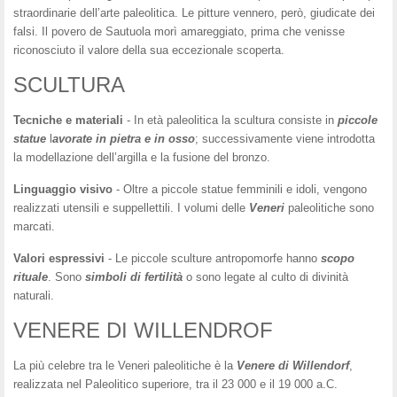
straordinarie dell’arte paleolitica. Le pitture vennero, però, giudicate dei
falsi. Il povero de Sautuola morì amareggiato, prima che venisse
riconosciuto il valore della sua eccezionale scoperta.
SCULTURA
Tecniche
e
materiali
- In età paleolitica la scultura consiste in
piccole
statue
l
avorate in pietra e in osso
; successivamente viene introdotta
la modellazione dell’argilla e la fusione del bronzo.
Linguaggio
visivo
- Oltre a piccole statue femminili e idoli, vengono
realizzati utensili e suppellettili. I volumi delle
Veneri
paleolitiche sono
marcati.
Valori
espressivi
- Le piccole sculture antropomorfe hanno
scopo
rituale
. Sono
simboli di fertilità
o sono legate al culto di divinità
naturali.
VENERE DI WILLENDROF
La più celebre tra le Veneri paleolitiche è la
Venere
di Willendorf
,
realizzata nel Paleolitico superiore, tra il 23 000 e il 19 000 a.C.