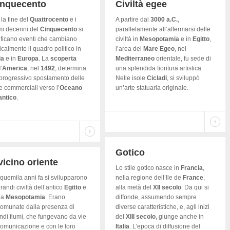
inquecento
Civiltà egee
 la fine del
Quattrocento
e i
A partire dal
3000
a.C.
,
mi decenni del
Cinquecento
si
parallelamente all’affermarsi delle
ificano eventi che cambiano
civiltà in
Mesopotamia
e in
Egitto
,
icalmente il quadro politico in
l’area del
Mare
Egeo
, nel
ia
e in
Europa
. La
scoperta
Mediterraneo
orientale, fu sede di
l
’
America
, nel
1492
, determina
una splendida fioritura artistica.
progressivo spostamento delle
Nelle isole
Cicladi
, si sviluppò
te commerciali verso l’
Oceano
un’arte statuaria originale.
antico
.
Gotico
 vicino oriente
Lo stile gotico nasce in
Francia
,
quemila anni fa si svilupparono
nella regione dell’Ile de
France
,
grandi civiltà dell’antico
Egitto
e
alla metà del
XII
secolo
. Da qui si
la
Mesopotamia
. Erano
diffonde, assumendo sempre
omunate dalla presenza di
diverse caratteristiche, e, agli inizi
ndi fiumi, che fungevano da vie
del
XIII
secolo
, giunge anche in
comunicazione e con le loro
Italia
. L’epoca di diffusione del