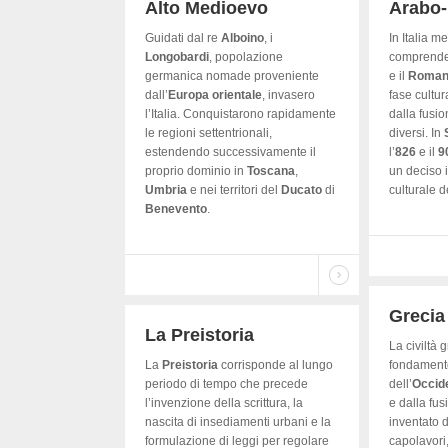
Alto Medioevo
Arabo
Guidati dal re
Alboino
, i
In Italia m
Longobardi
, popolazione
comprende l
germanica nomade proveniente
e il
Roman
dall’
Europa
orientale
, invasero
fase cultur
l’Italia. Conquistarono rapidamente
dalla fusio
le regioni settentrionali,
diversi. In
estendendo successivamente il
l’
826
e il
9
proprio dominio in
Toscana
,
un deciso 
Umbria
e nei territori del
Ducato
di
culturale de
Benevento
.
Grecia
La Preistoria
La civiltà 
La
Preistoria
corrisponde al lungo
fondamento
periodo di tempo che precede
dell’
Occid
l’invenzione della scrittura, la
e dalla fus
nascita di insediamenti urbani e la
inventato d
formulazione di leggi per regolare
capolavori,