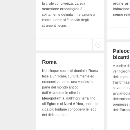
la civile convivenza. La sua
ordine
,
ar
scansione
cronologica
è
imitazione
solitamente definita in relazione a
senso reli
come l’uomo si è servito degli
strumenti tecnici.
Paleoc
bizant
Roma
A partire d
Nei cinque secoli di dominio,
Roma
verificarono
tese a unificare, culturalmente ed
dell’Imper
economicamente, una vastissima
trasformazi
parte del mondo antico,
sovrappose
dall’
Atlantico
fin oltre la
avviandola
Mesopotamia
, dall’Inghilterra fino
determinan
all’
Egitto
e al
Nord
Africa
, anche le
premesse p
città più lontane conobbero le leggi
dell’
Europ
del diritto romano.