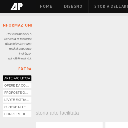
HOME
DISEGNO
STORIA DELL'AR
INFORMAZIONI
Per informazioni o
richiesta di materiali
didattici inviare una
mail al seguente
indirizzo
:
apinotti@inwind.it
EXTRA
ARTE FACILITATA
OPERE DA COLORARE
PROPOSTE OPERATIVE DI LABORATORIO
L'ARTE EXTRAEUROPEA
SCHEDE DI LETTURA
storia arte facilitata
CORRIERE DELLA SERA