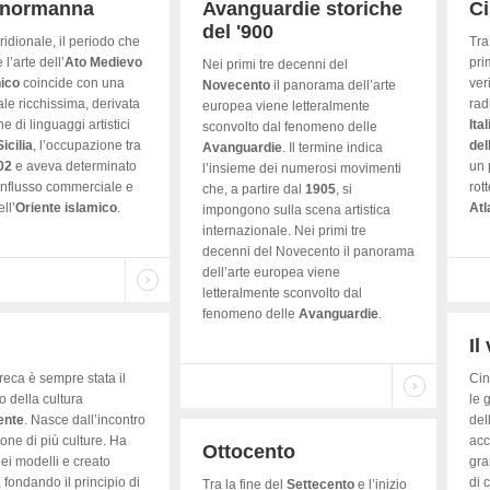
-normanna
Avanguardie storiche
C
del '900
eridionale, il periodo che
Tra
’arte dell’
Ato
Medievo
pri
Nei primi tre decenni del
ico
coincide con una
ver
Novecento
il panorama dell’arte
ale ricchissima, derivata
rad
europea viene letteralmente
ne di linguaggi artistici
Ital
sconvolto dal fenomeno delle
Sicilia
, l’occupazione tra
del
Avanguardie
. Il termine indica
02
e aveva determinato
un 
l’insieme dei numerosi movimenti
influsso commerciale e
rot
che, a partire dal
1905
, si
ll’
Oriente
islamico
.
Atl
impongono sulla scena artistica
internazionale. Nei primi tre
decenni del Novecento il panorama
dell’arte europea viene
letteralmente sconvolto dal
fenomeno delle
Avanguardie
.
Il
greca è sempre stata il
Cin
 della cultura
le 
ente
. Nasce dall’incontro
del
ione di più culture. Ha
acc
Ottocento
ei modelli e creato
gra
 fondando il principio di
di 
Tra la fine del
Settecento
e l’inizio