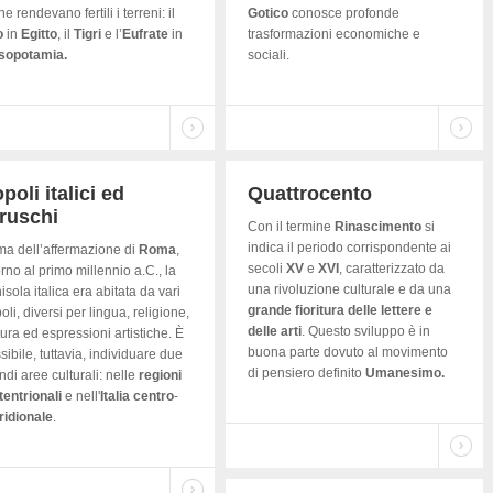
ne rendevano fertili i terreni: il
Gotico
conosce profonde
o
in
Egitto
, il
Tigri
e l’
Eufrate
in
trasformazioni economiche e
sopotamia.
sociali.
poli italici ed
Quattrocento
ruschi
Con il termine
Rinascimento
si
indica il periodo corrispondente ai
ma dell’affermazione di
Roma
,
secoli
XV
e
XVI
, caratterizzato da
orno al primo millennio a.C., la
una rivoluzione culturale e da una
isola italica era abitata da vari
grande fioritura delle lettere e
oli, diversi per lingua, religione,
delle arti
. Questo sviluppo è in
tura ed espressioni artistiche. È
buona parte dovuto al movimento
sibile, tuttavia, individuare due
di pensiero definito
Umanesimo.
ndi aree culturali: nelle
regioni
tentrionali
e nell'
Italia
centro
-
idionale
.