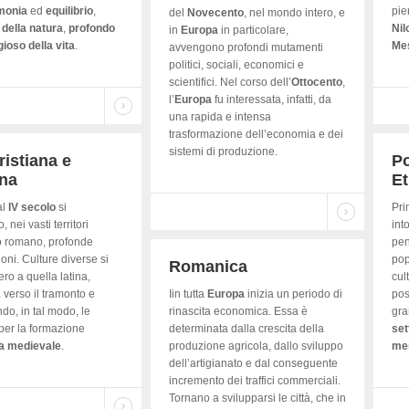
monia
ed
equilibrio
,
pie
del
Novecento
, nel mondo intero, e
della
natura
,
profondo
Nil
in
Europa
in particolare,
gioso della vita
.
Me
avvengono profondi mutamenti
politici, sociali, economici e
scientifici. Nel corso dell’
Ottocento
,
l’
Europa
fu interessata, infatti, da
una rapida e intensa
trasformazione dell’economia e dei
sistemi di produzione.
ristiana e
Po
ina
Et
al
IV
secolo
si
Pri
, nei vasti territori
int
o romano, profonde
pen
oni. Culture diverse si
pop
Romanica
ro a quella latina,
cul
 verso il tramonto e
Iin tutta
Europa
inizia un periodo di
pos
do, in tal modo, le
rinascita economica. Essa è
gra
er la formazione
determinata dalla crescita della
set
a
medievale
.
produzione agricola, dallo sviluppo
mer
dell’artigianato e dal conseguente
incremento dei traffici commerciali.
Tornano a svilupparsi le città, che in