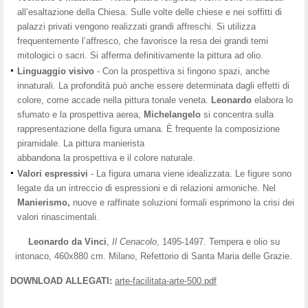
all’esaltazione della Chiesa. Sulle volte delle chiese e nei soffitti di
palazzi privati vengono realizzati grandi affreschi. Si utilizza
frequentemente l’affresco, che favorisce la resa dei grandi temi
mitologici o sacri. Si afferma definitivamente la pittura ad olio.
Linguaggio visivo
- Con la prospettiva si fingono spazi, anche
innaturali. La profondità può anche essere determinata dagli effetti di
colore, come accade nella pittura tonale veneta.
Leonardo
elabora lo
sfumato e la prospettiva aerea,
Michelangelo
si concentra sulla
rappresentazione della figura umana. È frequente la composizione
piramidale. La pittura manierista
abbandona la prospettiva e il colore naturale.
Valori espressivi
- La figura umana viene idealizzata. Le figure sono
legate da un intreccio di espressioni e di relazioni armoniche. Nel
Manierismo,
nuove e raffinate soluzioni formali esprimono la crisi dei
valori rinascimentali.
Leonardo
da Vinci
,
Il Cenacolo
, 1495-1497. Tempera e olio su
intonaco, 460x880 cm. Milano, Refettorio di Santa Maria delle Grazie.
DOWNLOAD ALLEGATI:
arte-facilitata-arte-500.pdf