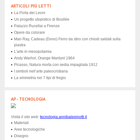
ARTICOLI PIÙ LETTI
La Porta dei Leoni
Un progetto utopistico di Boullée
Palazzo Rucellai a Firenze
Opere da colorare
Man Ray, Cadeau (Dono) Ferro da stiro con chiodi saldati sulla
piastra
L’arte in mesopotamia
Andy Warhol, Orange Marilynl 1964
Picasso, Natura morta con sedia impagliata 1912
I simboli nell’arte paleocristiana
La simmetria nei 7 tipi di fregio
AP - TECNOLOGIA
Visita il sito web:
tecnologia
.annibalepinotti.it
Materiali
Aree tecnologiche
Disegno