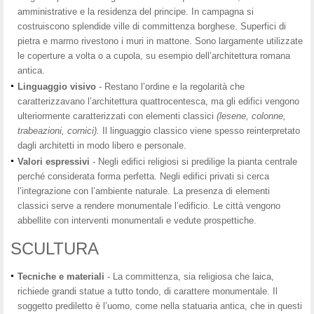
amministrative e la residenza del principe. In campagna si
costruiscono splendide ville di committenza borghese. Superfici di
pietra e marmo rivestono i muri in mattone. Sono largamente utilizzate
le coperture a volta o a cupola, su esempio dell’architettura romana
antica.
Linguaggio visivo
- Restano l’ordine e la regolarità che
caratterizzavano l’architettura quattrocentesca, ma gli edifici vengono
ulteriormente caratterizzati con elementi classici
(lesene, colonne,
trabeazioni, cornici).
Il linguaggio classico viene spesso reinterpretato
dagli architetti in modo libero e personale.
Valori espressivi
- Negli edifici religiosi si predilige la pianta centrale
perché considerata forma perfetta. Negli edifici privati si cerca
l’integrazione con l’ambiente naturale. La presenza di elementi
classici serve a rendere monumentale l’edificio. Le città vengono
abbellite con interventi monumentali e vedute prospettiche.
SCULTURA
Tecniche e materiali
- La committenza, sia religiosa che laica,
richiede grandi statue a tutto tondo, di carattere monumentale. Il
soggetto prediletto è l’uomo, come nella statuaria antica, che in questi