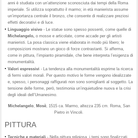
anni è studiata con un’attenzione sconosciuta dai tempi della Roma
imperiale. Si utilizza soprattutto il marmo; in età manierista assume
un’importanza centrale il bronzo, che consente di realizzare preziosi
effetti decorativi e di luce.
Linguaggio visivo
- Le statue sono spesso possenti, come quelle di
Michelangelo,
o mosse e articolate, come accade per gli artisti
manieristi. La posa classica viene elaborata in modo più libero; le
composizioni mostrano un gioco di forze contrastanti. Si afferma,
come in pittura, l’impianto piramidale, che bene interpreta l’esigenza di
monumentalità.
Valori espressivi
- La tendenza alla monumentalità esprime la ricerca
di fermi valori morali. Per questo motivo le forme vengono idealizzate
e, spesso, i personaggi raffigurati non sono somiglianti al soggetto. La
tensione delle forme, però, testimonia un’inquietudine nuova e la crisi
degli ideali dell’Umanesimo.
Michelangelo
,
Mosè
, 1515 ca. Marmo, altezza 235 cm. Roma, San
Pietro in Vincoli.
PITTURA
Tecniche e
materiali
- Nella pittura religiosa, i temi sono finalizzati