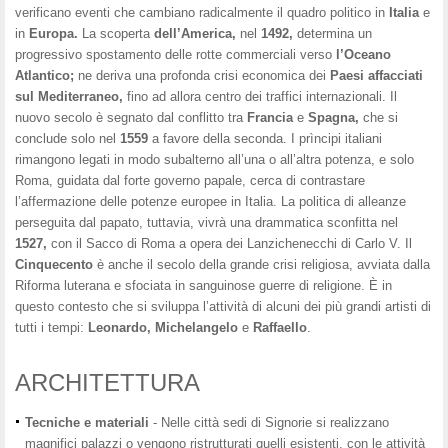
verificano eventi che cambiano radicalmente il quadro politico in
Italia
e
in
Europa.
La scoperta
dell’America,
nel
1492,
determina un
progressivo spostamento delle rotte commerciali verso
l’Oceano
Atlantico;
ne deriva una profonda crisi economica dei
Paesi affacciati
sul Mediterraneo,
fino ad allora centro dei traffici internazionali. Il
nuovo secolo è segnato dal conflitto tra
Francia
e
Spagna,
che si
conclude solo nel
1559
a favore della seconda. I prìncipi italiani
rimangono legati in modo subalterno all’una o all’altra potenza, e solo
Roma, guidata dal forte governo papale, cerca di contrastare
l’affermazione delle potenze europee in Italia. La politica di alleanze
perseguita dal papato, tuttavia, vivrà una drammatica sconfitta nel
1527,
con il Sacco di Roma a opera dei Lanzichenecchi di Carlo V. Il
Cinquecento
è anche il secolo della grande crisi religiosa, avviata dalla
Riforma luterana e sfociata in sanguinose guerre di religione. È in
questo contesto che si sviluppa l’attività di alcuni dei più grandi artisti di
tutti i tempi:
Leonardo, Michelangelo
e
Raffaello
.
ARCHITETTURA
Tecniche e
materiali
- Nelle città sedi di Signorie si realizzano
magnifici palazzi o vengono ristrutturati quelli esistenti, con le attività