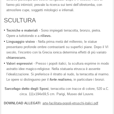
fanno più intimisti; prevale la ricerca sui temi dell’oltretomba, con
atmosfere cupe, soggetti mitologici e infernali.
SCULTURA
Tecniche e materiali
- Sono impiegati terracotta, bronzo, pietra.
Opere a tuttotondo e a
rilievo.
Linguaggio visivo
- Nella prima metà del millennio, le statue
presentano profonde ombre contrastanti su superfici piane. Dopo il VI
secolo, l’incontro con la Grecia ionica determina effetti di più variato
chiaroscuro.
Valori espressivi
- Presso i popoli italici, la scultura esprime in modo
astratto idee magico-religiose. Nella statuaria etrusca è assente
l’idealizzazione. Si preferisce il ritratto al nudo, la terracotta al marmo.
Le opere si distinguono per il
forte realismo,
in particolare i bronzi.
Sarcofago detto degli Sposi
, terracotta con tracce di colore, 520 a.C.
circa. 111x194x69,5 cm. Parigi, Museo del Louvre.
DOWNLOAD ALLEGATI
:
arte-facilitata-popoli-etruschi-italici.pdf