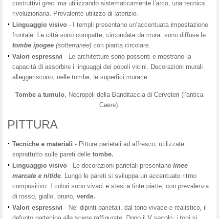
costruttivi greci ma utilizzando sistematicamente l’arco, una tecnica
rivoluzionaria. Prevalente utilizzo di laterizio.
Linguaggio visivo
- I templi presentano un’accentuata impostazione
frontale. Le città sono compatte, circondate da mura. sono diffuse le
tombe
ipogee
(sotterranee)
con pianta circolare.
Valori espressivi
- Le architetture sono possenti e mostrano la
capacità di assorbire i linguaggi dei popoli vicini. Decorazioni murali
alleggeriscono, nelle tombe, le superfici murarie.
Tombe a tumulo
, Necropoli della Banditaccia di Cerveteri (l’antica
Caere).
PITTURA
Tecniche e
materiali
- Pitture parietali ad affresco, utilizzate
soprattutto sulle pareti delle
tombe.
Linguaggio visivo
- Le decorazioni parietali presentano
linee
marcate
e nitide
. Lungo le pareti si sviluppa un accentuato ritmo
compositivo. I colori sono vivaci e stesi a tinte piatte, con prevalenza
di rosso, giallo, bruno,
verde.
Valori espressivi
- Nei dipinti parietali, dal tono vivace e realistico, il
defunto partecipa alle scene raffigurate. Dopo il V secolo, i toni si