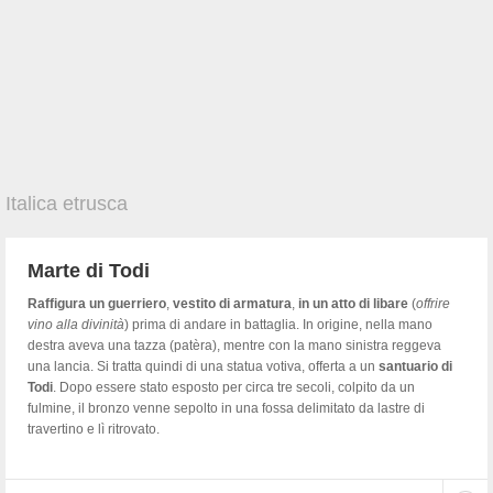
Italica etrusca
Marte di Todi
Raffigura un guerriero
,
vestito
di armatura
,
in un atto di libare
(
offrire
vino alla divinità
) prima di andare in battaglia. In origine, nella mano
destra aveva una tazza (patèra), mentre con la mano sinistra reggeva
una lancia. Si tratta quindi di una statua votiva, offerta a un
santuario di
Todi
. Dopo essere stato esposto per circa tre secoli, colpito da un
fulmine, il bronzo venne sepolto in una fossa delimitato da lastre di
travertino e lì ritrovato.