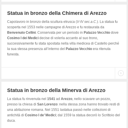
Statua in bronzo della Chimera di Arezzo
Capolavoro in bronzo della scultura etrusca (
V-IV sec.a.C.
). La statua fu
scoperta nel 1553 nelle campagne di Arezzo e fu restaurata da
Benvenuto Cellini
. Conservata per un periodo in
Palazzo Vecchio
dove
Cosimo I dei Medici
decise di volerla accanto al suo trono,
successivamente fu stata spostata nella villa medicea di Castello perché
la sua stessa presenza all’interno del
Palazzo Vecchio
era ritenuta
funesta.
Statua in bronzo della Minerva di Arezzo
La statua fu rinvenuta nel
1541
ad
Arezzo
, nello scavare un pozzo,
presso la chiesa di
San Lorenzo
: nella stessa zona hanno trovato resti di
una abitazione romana. Nel 1551 lastatua passò nelle collezioni di
antichità di
Cosimo I de’ Medici
; dal 1559 la statua decorò lo Scrittoio del
duca.