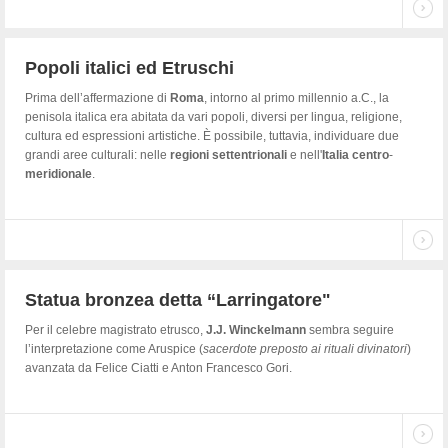
Popoli italici ed Etruschi
Prima dell’affermazione di
Roma
, intorno al primo millennio a.C., la
penisola italica era abitata da vari popoli, diversi per lingua, religione,
cultura ed espressioni artistiche. È possibile, tuttavia, individuare due
grandi aree culturali: nelle
regioni
settentrionali
e nell'
Italia
centro
-
meridionale
.
Statua bronzea detta “Larringatore"
Per il celebre magistrato etrusco,
J.J. Winckelmann
sembra seguire
l’interpretazione come Aruspice (
sacerdote preposto ai rituali divinatori
)
avanzata da Felice Ciatti e Anton Francesco Gori.